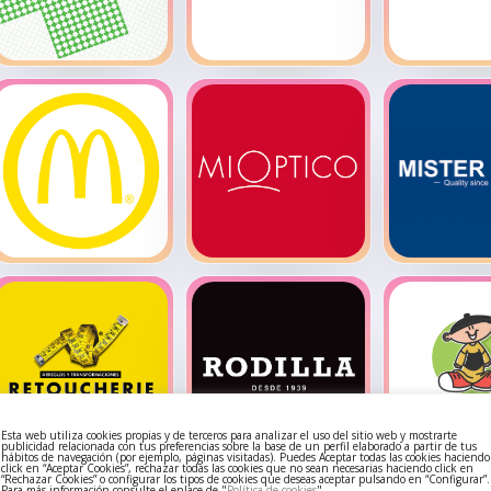
Farmacia El
Feu Vert
Fotop
Pinar
McDonald’s
MiOptico
Mister 
Esta web utiliza cookies propias y de terceros para analizar el uso del sitio web y mostrarte
publicidad relacionada con tus preferencias sobre la base de un perfil elaborado a partir de tus
hábitos de navegación (por ejemplo, páginas visitadas). Puedes Aceptar todas las cookies haciendo
click en “Aceptar Cookies”, rechazar todas las cookies que no sean necesarias haciendo click en
“Rechazar Cookies” o configurar los tipos de cookies que deseas aceptar pulsando en “Configurar”.
Para más información consulte el enlace de "
Política de cookies
".