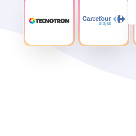
Nails
Once
Factory
Tecnotron –
Viajes
Fotomaton
Carrefour