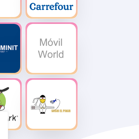
Hipermercado
rix
Carrefour
Minit
Movil World