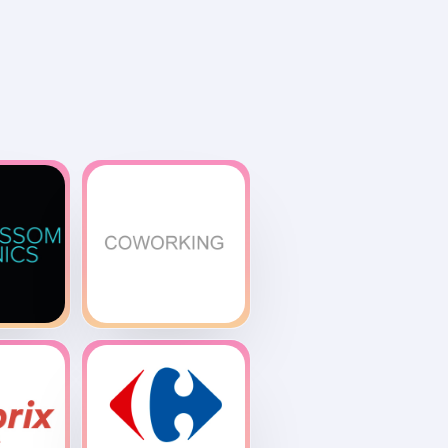
som
Coworking
ics