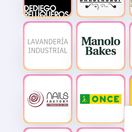
Dediego
Everman
Peluqueros
Barber Shop
Lavandería
ManoloBakes
Industrial