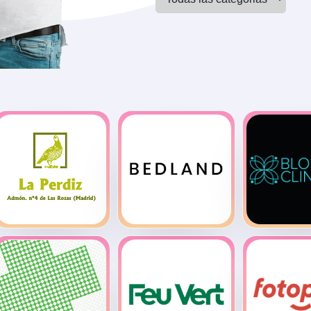
Administración
Blos
de Loterías La
Bedland
Clin
Perdiz