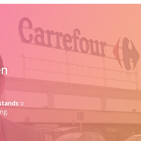
en
stands
o
ng.