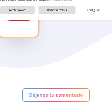
Sould P
Retoucherie
Aceptar cookies
Rechazar cookies
Configurar
Rodilla
Parq
de Manuela
Infant
VIPSmart
Déjanos tu comentario