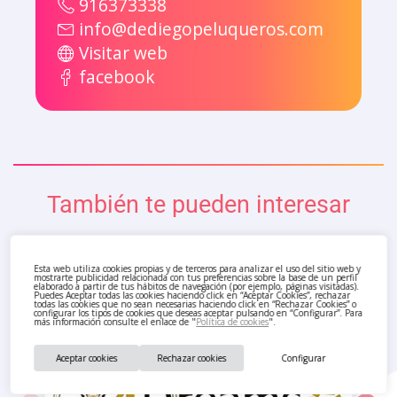
916373338
info@dediegopeluqueros.com
Visitar web
facebook
También te pueden interesar
Esta web utiliza cookies propias y de terceros para analizar el uso del sitio web y
mostrarte publicidad relacionada con tus preferencias sobre la base de un perfil
elaborado a partir de tus hábitos de navegación (por ejemplo, páginas visitadas).
Puedes Aceptar todas las cookies haciendo click en “Aceptar Cookies”, rechazar
todas las cookies que no sean necesarias haciendo click en “Rechazar Cookies” o
configurar los tipos de cookies que deseas aceptar pulsando en “Configurar”. Para
más información consulte el enlace de "
Política de cookies
".
Aceptar cookies
Rechazar cookies
Configurar