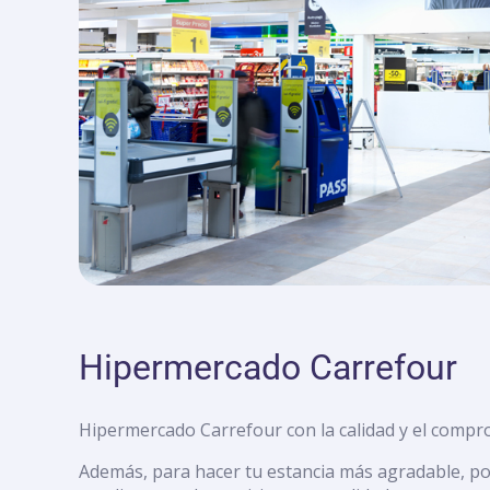
con
discapacidad
visual
que
están
usando
un
lector
de
pantalla;
Presione
Control-
F10
para
abrir
Hipermercado Carrefour
un
menú
de
Hipermercado Carrefour con la calidad y el compr
accesibilidad.
Además, para hacer tu estancia más agradable, p