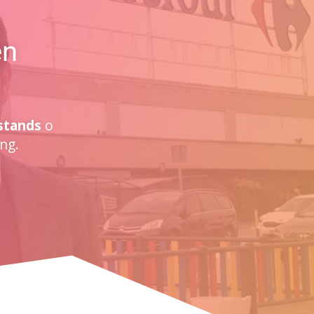
en
stands
o
ng.