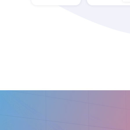
4Dreams
5áSec