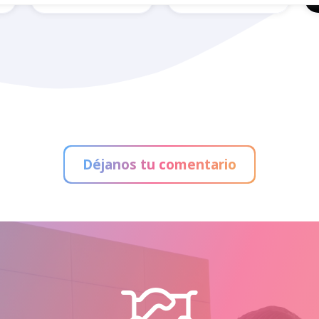
Administración
de Loterías La
Bedland
Perdiz
Déjanos tu comentario