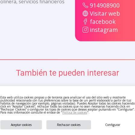
inera, servicios financieros
914908900
Visitar web
facebook
instagram
También te pueden interesar
Esta web utiliza cookies propias y de terceros para analizar el uso del sitio web y mostrarte
publicidad relacionada con tus preferencias sobre la base de un perfil elaborado a partir de tus
hábitos de navegación (por ejemplo, páginas visitadas). Puedes Aceptar todas las cookies haciendo
click en “Aceptar Cookies”, rechazar todas las cookies que no sean necesarias haciendo click en
“Rechazar Cookies” o configurar los tipos de cookies que deseas aceptar pulsando en “Configurar”.
Para más información consulte el enlace de "
Política de cookies
".
Aceptar cookies
Rechazar cookies
Configurar