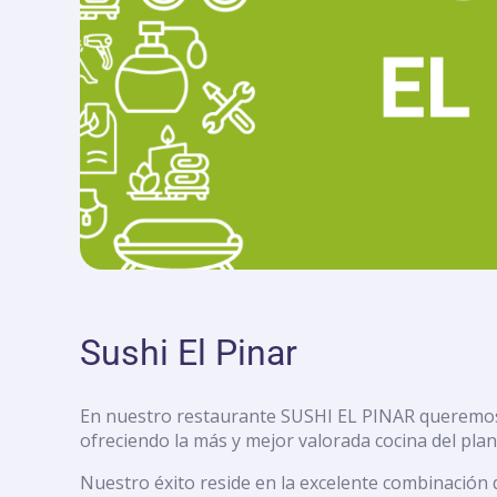
con
discapacidad
visual
que
están
usando
un
lector
de
pantalla;
Presione
Control-
F10
para
Sushi El Pinar
abrir
un
menú
En nuestro restaurante SUSHI EL PINAR queremos 
de
ofreciendo la más y mejor valorada cocina del plan
accesibilidad.
Nuestro éxito reside en la excelente combinación 