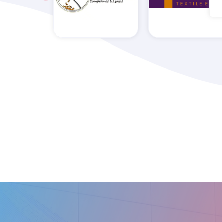
4Dreams
5áSec