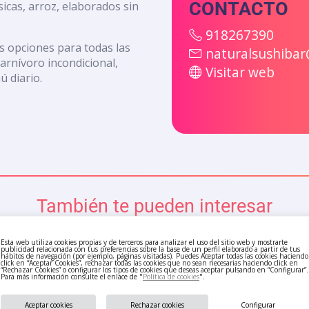
CONTACTO
icas, arroz, elaborados sin
918267390
s opciones para todas las
naturalsushiba
arnívoro incondicional,
Visitar web
 diario.
También te pueden interesar
Esta web utiliza cookies propias y de terceros para analizar el uso del sitio web y mostrarte
publicidad relacionada con tus preferencias sobre la base de un perfil elaborado a partir de tus
hábitos de navegación (por ejemplo, páginas visitadas). Puedes Aceptar todas las cookies haciendo
click en “Aceptar Cookies”, rechazar todas las cookies que no sean necesarias haciendo click en
“Rechazar Cookies” o configurar los tipos de cookies que deseas aceptar pulsando en “Configurar”.
Para más información consulte el enlace de "
Política de cookies
".
Aceptar cookies
Rechazar cookies
Configurar