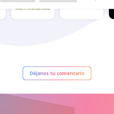
Administración
de Loterías La
Bedland
Perdiz
Déjanos tu comentario