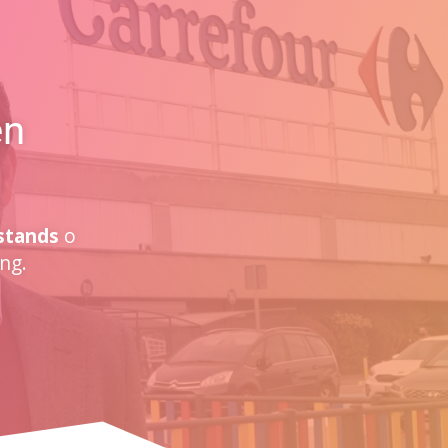
en
stands
o
ng.