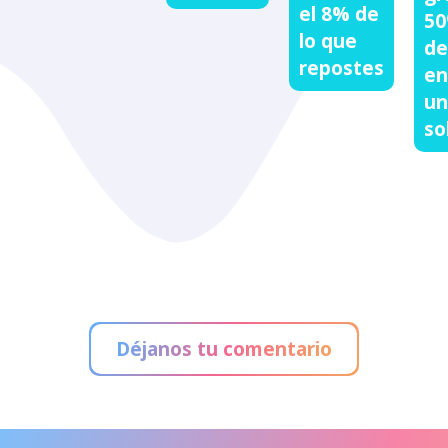
el 8% de
50
lo que
de
repostes
en
un
so
Déjanos tu comentario