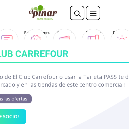
Opina
Promociones
Ofertas
Sorteos
Descubr
Club
LUB CARREFOUR
io de El Club Carrefour o usar la Tarjeta PASS te d
cado y en las tiendas de este centro comercial!
s las ofertas
E SOCIO!