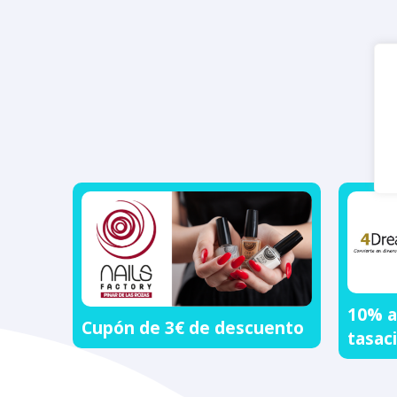
10% a
Cupón de 3€ de descuento
tasac