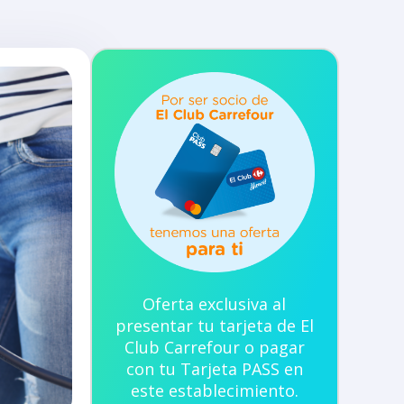
Oferta exclusiva al
presentar tu tarjeta de El
Club Carrefour o pagar
con tu Tarjeta PASS en
este establecimiento.