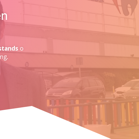
en
stands
o
ng.