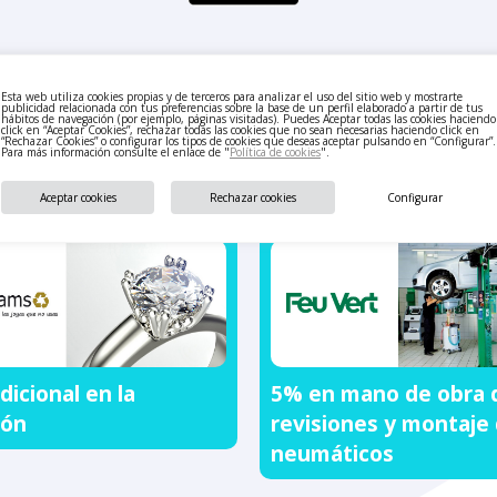
Esta web utiliza cookies propias y de terceros para analizar el uso del sitio web y mostrarte
publicidad relacionada con tus preferencias sobre la base de un perfil elaborado a partir de tus
hábitos de navegación (por ejemplo, páginas visitadas). Puedes Aceptar todas las cookies haciendo
click en “Aceptar Cookies”, rechazar todas las cookies que no sean necesarias haciendo click en
“Rechazar Cookies” o configurar los tipos de cookies que deseas aceptar pulsando en “Configurar”.
También te puede interesar
Para más información consulte el enlace de "
Política de cookies
".
Aceptar cookies
Rechazar cookies
Configurar
5% en mano de obra 
dicional en la
revisiones y montaje
ión
neumáticos