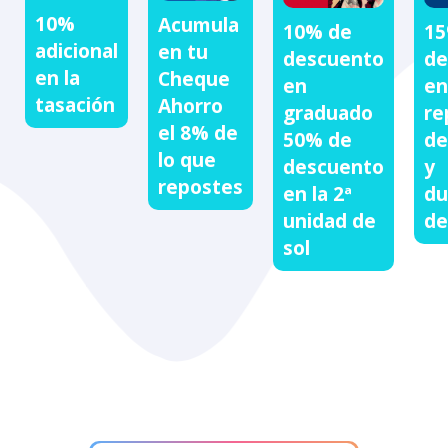
10%
Acumula
10% de
15
adicional
en tu
descuento
de
en la
Cheque
en
en
tasación
Ahorro
graduado
re
el 8% de
50% de
de
lo que
descuento
y
repostes
en la 2ª
du
unidad de
de
sol