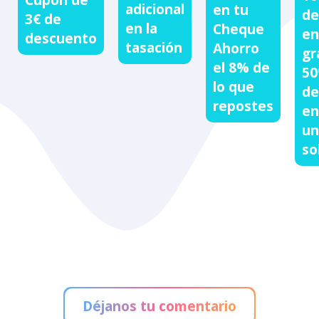
adicional
en tu
de
3€ de
en la
Cheque
en
descuento
tasación
Ahorro
gr
el 8% de
50
lo que
de
repostes
en
un
so
Déjanos tu comentario