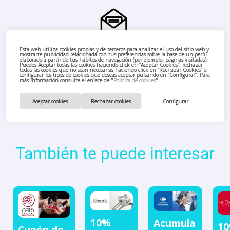
Esta web utiliza cookies propias y de terceros para analizar el uso del sitio web y
mostrarte publicidad relacionada con tus preferencias sobre la base de un perfil
elaborado a partir de tus hábitos de navegación (por ejemplo, páginas visitadas).
Puedes Aceptar todas las cookies haciendo click en “Aceptar Cookies”, rechazar
todas las cookies que no sean necesarias haciendo click en “Rechazar Cookies” o
configurar los tipos de cookies que deseas aceptar pulsando en “Configurar”. Para
más información consulte el enlace de "
Política de cookies
".
Aceptar cookies
Rechazar cookies
Configurar
También te puede interesar
10%
Acumula
10
Cupón de