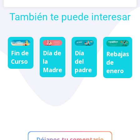
También te puede interesar
Fin de
Día
Día de
Rebajas
Curso
del
la
de
padre
Madre
enero
Déjanos tu comentario