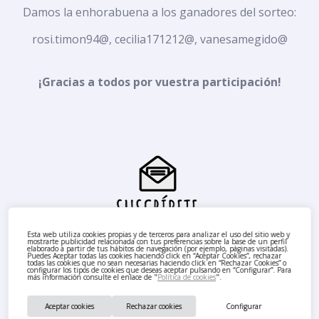
Damos la enhorabuena a los ganadores del sorteo:
rosi.timon94@, cecilia171212@, vanesamegido@
¡Gracias a todos por vuestra participación!
Esta web utiliza cookies propias y de terceros para analizar el uso del sitio web y
mostrarte publicidad relacionada con tus preferencias sobre la base de un perfil
elaborado a partir de tus hábitos de navegación (por ejemplo, páginas visitadas).
Puedes Aceptar todas las cookies haciendo click en “Aceptar Cookies”, rechazar
todas las cookies que no sean necesarias haciendo click en “Rechazar Cookies” o
configurar los tipos de cookies que deseas aceptar pulsando en “Configurar”. Para
más información consulte el enlace de "
Política de cookies
".
Aceptar cookies
Rechazar cookies
Configurar